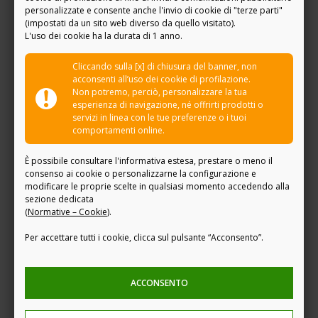
Scopri la nostra realtà
personalizzate e consente anche l'invio di cookie di "terze parti"
(impostati da un sito web diverso da quello visitato).
L'uso dei cookie ha la durata di 1 anno.
Cliccando sulla [x] di chiusura del banner, non
Il mondo
Fideuram - Intesa Sanpaolo
acconsenti all’uso dei cookie di profilazione.
Private Banking
Non potremo, perciò, personalizzare la tua
esperienza di navigazione, né offrirti prodotti o
servizi in linea con le tue preferenze o i tuoi
Scopri di più
comportamenti online.
È possibile consultare l'informativa estesa, prestare o meno il
consenso ai cookie o personalizzarne la configurazione e
modificare le proprie scelte in qualsiasi momento accedendo alla
sezione dedicata
(
Normative – Cookie
)
.
Per accettare tutti i cookie, clicca sul pulsante “Acconsento”.
ACCONSENTO
Vivi la tua esperienza