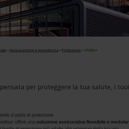
zate
•
Assicurazione e previdenza
•
Protezione
•
SFERA+
pensata per proteggere la tua salute, i tuoi
ndo si parla di protezione.
ttivo: offrirti una
soluzione assicurativa flessibile e modula
l livello di protezione più adatto alle esigenze della tua vita.