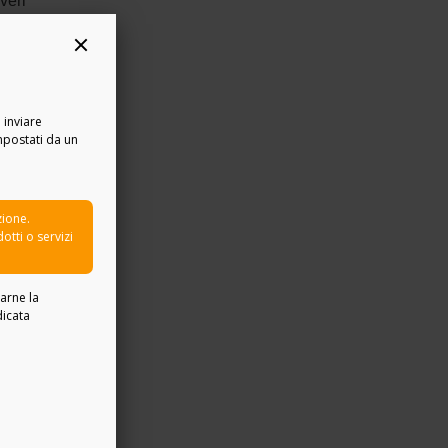
veri
ca e
i,
r gli
 inviare
mpostati da un
ssere
zione.
otti o servizi
i
arne la
dicata
i