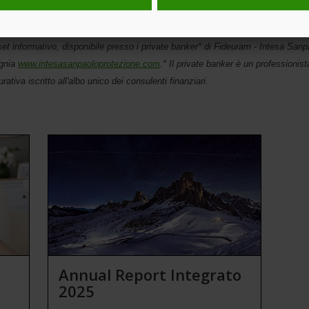
ale.
npaolo Protezione S.p.A., soggetto ad esclusioni, limitazioni, franchigie e
 set informativo, disponibile presso i private banker* di Fideuram - Intesa Sanp
agnia
www.intesasanpaoloprotezione.com
.* Il private banker è un professionist
ativa iscritto all'albo unico dei consulenti finanziari.
Annual Report Integrato
2025