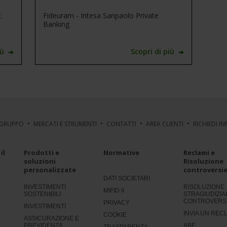
:
Fideuram - Intesa Sanpaolo Private
Banking
iù
Scopri di più
 GRUPPO
MERCATI E STRUMENTI
CONTATTI
AREA CLIENTI
RICHIEDI I
il
Prodotti e
Normative
Reclami e
soluzioni
Risoluzione
personalizzate
controversi
DATI SOCIETARI
INVESTIMENTI
RISOLUZIONE
MIFID II
SOSTENIBILI
STRAGIUDIZIA
CONTROVERS
PRIVACY
INVESTIMENTI
INVIA UN REC
COOKIE
ASSICURAZIONE E
PREVIDENZA
ABF
TRASPARENZA