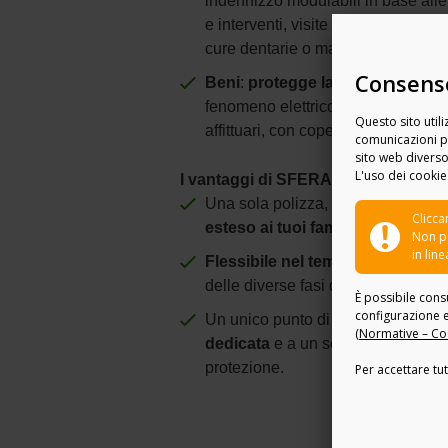
indennizzo modulabili in base alle 
e interventi, visite specialistiche,
cure dentarie o malattie gravi.
Consenso
Beni
:
protegge la casa e il suo 
fenomeno elettrico, furto, terremoto
Questo sito utili
affittuari, con coperture dedicate 
comunicazioni pu
sito web diverso 
L'uso dei cookie
I vantaggi di SFERA+
Una sola polizza, molte protezioni
Clicca
esteso ai tuoi familiari e a più ab
Non po
in lin
Flessibile nel tempo
: puoi scegli
delle diverse fasi della vita
È possibile cons
configurazione 
Un unico punto di riferimento: con 
(
Normative – Co
dedicata
e a un servizio integrato
protezione.
Per accettare tut