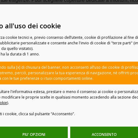
tue esigenze. Puoi scegliere coperture dedicate a infortuni, rico
 prevenzione e farmaci, diagnostica e analisi, fisioterapia, oculisti
 all'uso dei cookie
contenuto
da eventi come incendio, allagamento da rottura di tub
 o alluvione. È una soluzione pensata sia per i proprietari sia pe
zza cookie tecnici e, previo consenso dell’utente, cookie di profilazione al fine di
per entrambe le esigenze.
bblicitarie personalizzate e consente anche l'invio di cookie di "terze parti" (i
da quello visitato).
 ha la durata di 1 anno.
:
un unico contratto
che può coprire diverse esigenze e
può e
ndo sulla [x] di chiusura del banner, non acconsenti all’uso dei cookie di profila
itazioni
.
tremo, perciò, personalizzare la tua esperienza di navigazione, né offrirti prod
ea con le tue preferenze o i tuoi comportamenti online.
ere tra più opzioni, modificabili nel tempo in base a nuovi bisogn
ultare l'informativa estesa, prestare o meno il consenso ai cookie o personalizz
e modificare le proprie scelte in qualsiasi momento accedendo alla sezione de
il tuo
private banker Fideuram
hai accesso a una
consulenza
okie
)
.
, pensato per accompagnarti nella gestione delle tue esigenze d
ti i cookie, clicca sul pulsante “Acconsento”.
PIU' OPZIONI
ACCONSENTO