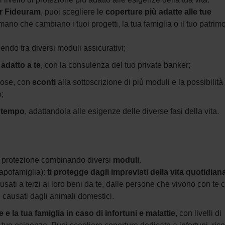
er Fideuram
, puoi scegliere le
coperture più adatte alle tue
ano che cambiano i tuoi progetti, la tua famiglia o il tuo patrim
endo tra diversi moduli assicurativi;
 adatto a te
, con la consulenza del tuo private banker;
iose, con
sconti
alla sottoscrizione di più moduli e la possibilità 
;
l tempo
, adattandola alle esigenze delle diverse fasi della vita.
ua protezione combinando diversi
moduli
.
apofamiglia):
ti protegge dagli imprevisti della vita quotidian
sati a terzi ai loro beni da te, dalle persone che vivono con te
re causati dagli animali domestici.
 e la tua famiglia in caso di infortuni e malattie
, con livelli di