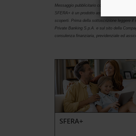
Messaggio pubblicitario con finalità promozion
SFERA+ è un prodotto assicurativo di Intesa Sa
scoperti. Prima della sottoscrizione leggere il
Private Banking S.p.A. e sul sito della Comp
consulenza finanziaria, previdenziale ed assicur
SFERA+