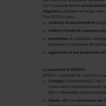
Con il supporto del tuo
private bank
esigenze
e adattarle nel tempo, man m
Con SFERA+ puoi:
costruire la tua protezione
scegli
definire il livello di copertura più
beneficiare
di condizioni vantagg
frazionare il pagamento del premio
aggiornare la tua protezione ne
Le coperture di SFERA+
SFERA+ ti permette di costruire la t
Famiglia
(Responsabilità Civile C
come i danni involontariamente cau
figli o collaboratori familiari oppu
Salute
: offre una
protezione per te