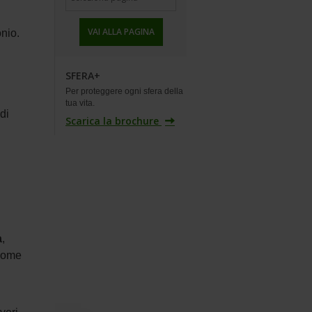
VAI ALLA PAGINA
onio.
SFERA+
Per proteggere ogni sfera della
tua vita.
di
Scarica la brochure
a
,
 come