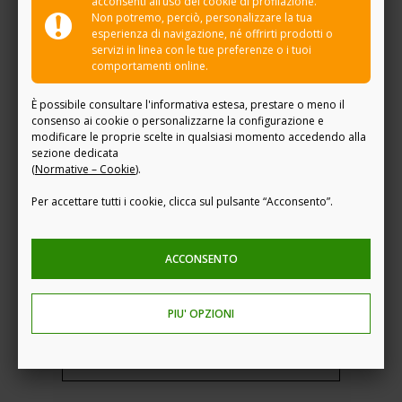
acconsenti all’uso dei cookie di profilazione.
Non potremo, perciò, personalizzare la tua
esperienza di navigazione, né offrirti prodotti o
servizi in linea con le tue preferenze o i tuoi
comportamenti online.
È possibile consultare l'informativa estesa, prestare o meno il
consenso ai cookie o personalizzarne la configurazione e
modificare le proprie scelte in qualsiasi momento accedendo alla
sezione dedicata
(
Normative – Cookie
)
.
Per accettare tutti i cookie, clicca sul pulsante “Acconsento”.
Annual Report Integrato
2025
ACCONSENTO
Fideuram - Intesa Sanpaolo Private
Banking
PIU' OPZIONI
Scopri di più