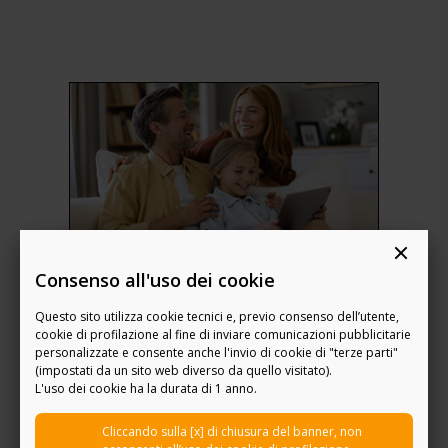
Consenso all'uso dei cookie
SFERA+
Questo sito utilizza cookie tecnici e, previo consenso dell’utente,
cookie di profilazione al fine di inviare comunicazioni pubblicitarie
personalizzate e consente anche l'invio di cookie di "terze parti"
Per proteggere ogni sfera della tua vita:
(impostati da un sito web diverso da quello visitato).
famiglia, beni e salute.
L'uso dei cookie ha la durata di 1 anno.
Cliccando sulla [x] di chiusura del banner, non
Scopri di più