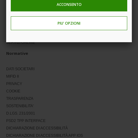
ACCONSENTO
INVESTIMENTI SOSTENIBILI
INVESTIMENTI
PIU' OPZIONI
ASSICURAZIONE E PREVIDENZA
SERVIZI BANCARI
SERVIZI ONLINE
Normative
DATI SOCIETARI
MIFID II
PRIVACY
COOKIE
TRASPARENZA
SOSTENIBILITA'
D.LGS. 231/2001
PSD2 TPP INTERFACE
DICHIARAZIONE DI ACCESSIBILITÀ
DICHIARAZIONE DI ACCESSIBILITÀ APP IOS