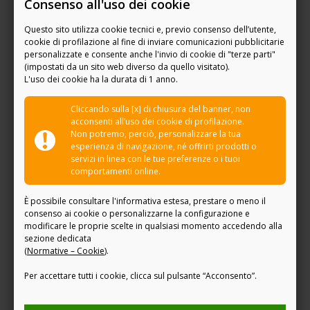
Consenso all'uso dei cookie
IL GRUPPO
MERCATI E STRUMENTI
CONTATTI
AREA CLIENTI
RICHIEDI INFORMAZIONI
Questo sito utilizza cookie tecnici e, previo consenso dell’utente,
LAVORA CON NOI
cookie di profilazione al fine di inviare comunicazioni pubblicitarie
personalizzate e consente anche l'invio di cookie di "terze parti"
(impostati da un sito web diverso da quello visitato).
Pianifichiamo il tuo futuro
L'uso dei cookie ha la durata di 1 anno.
PROGETTIAMO IL TUO FUTURO
Cliccando sulla [x] di chiusura del banner, non
CONDIVIDIAMO I TUOI VALORI
acconsenti all’uso dei cookie di profilazione.
Non potremo, perciò, personalizzare la tua
I NOSTRI SERVIZI DI CONSULENZA
esperienza di navigazione, né offrirti prodotti o
LA CONSULENZA EVOLUTA
servizi in linea con le tue preferenze o i tuoi
I NOSTRI SERVIZI DI WEALTH MANAGEMENT
comportamenti online.
La relazione con il tuo private banker
È possibile consultare l'informativa estesa, prestare o meno il
consenso ai cookie o personalizzarne la configurazione e
modificare le proprie scelte in qualsiasi momento accedendo alla
IL TUO PRIVATE BANKER
sezione dedicata
LA RELAZIONE PERSONALE
(
Normative – Cookie
)
.
PROFESSIONISTI DEL VALORE
Per accettare tutti i cookie, clicca sul pulsante “Acconsento”.
SCOPRI DOVE SIAMO
Prodotti e soluzioni personalizzate